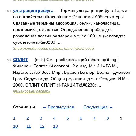
ультрацентрифуга
— Термин ультрацентрифуга Термин
89
на английском ultracentrifuge Синонимы Аббревиатуры
Связанные термины адсорбция, белки, наночастица,
протеомика, суспензия Определение прибор для
разделения частиц размером менее 100 нм (коллоидов,
субклеточных&#8230; …
Энциклопедический словарь нанотехнологий
СПЛИТ
— (split) См.: разбивка акций (share splitting).
90
Финансы. Толковый словарь. 2 е изд. М.: ИНФРА М ,
Издательство Весь Мир . Брайен Батлер, Брайен Джонсон,
Грэм Сидуэл и др. Общая редакция: д.э.н. Осадчая И.М..
2000. СПЛИТ СПЛИТ (ФРАКЦИЯ)&#8230; …
Финансовый словарь
Страницы
←
Предыдущая
Следующая
→
1
2
3
4
5
6
7
8
9
10
11
12
13