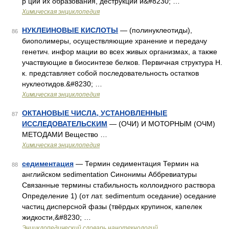
р ций их образования, деструкции и&#8230; …
Химическая энциклопедия
НУКЛЕИНОВЫЕ КИСЛОТЫ
— (полинуклеотиды),
86
биополимеры, осуществляющие хранение и передачу
генетич. инфор мации во всех живых организмах, а также
участвующие в биосинтезе белков. Первичная структура Н.
к. представляет собой последовательность остатков
нуклеотидов.&#8230; …
Химическая энциклопедия
ОКТАНОВЫЕ ЧИСЛА, УСТАНОВЛЕННЫЕ
87
ИССЛЕДОВАТЕЛЬСКИМ
— (ОЧИ) И МОТОРНЫМ (ОЧМ)
МЕТОДАМИ Вещество …
Химическая энциклопедия
седиментация
— Термин седиментация Термин на
88
английском sedimentation Синонимы Аббревиатуры
Связанные термины стабильность коллоидного раствора
Определение 1) (от лат. sedimentum оседание) оседание
частиц дисперсной фазы (твёрдых крупинок, капелек
жидкости,&#8230; …
Энциклопедический словарь нанотехнологий