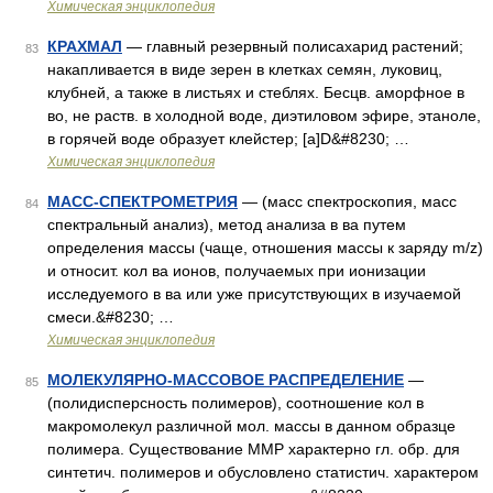
Химическая энциклопедия
КРАХМАЛ
— главный резервный полисахарид растений;
83
накапливается в виде зерен в клетках семян, луковиц,
клубней, а также в листьях и стеблях. Бесцв. аморфное в
во, не раств. в холодной воде, диэтиловом эфире, этаноле,
в горячей воде образует клейстер; [a]D&#8230; …
Химическая энциклопедия
МАСС-СПЕКТРОМЕТРИЯ
— (масс спектроскопия, масс
84
спектральный анализ), метод анализа в ва путем
определения массы (чаще, отношения массы к заряду m/z)
и относит. кол ва ионов, получаемых при ионизации
исследуемого в ва или уже присутствующих в изучаемой
смеси.&#8230; …
Химическая энциклопедия
МОЛЕКУЛЯРНО-МАССОВОЕ РАСПРЕДЕЛЕНИЕ
—
85
(полидисперсность полимеров), соотношение кол в
макромолекул различной мол. массы в данном образце
полимера. Существование ММР характерно гл. обр. для
синтетич. полимеров и обусловлено статистич. характером